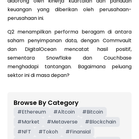
didorong oleh kinerja kuartalan dan panduan
keuangan yang diberikan oleh perusahaan-
perusahaan ini.
Q2 menampilkan performa beragam di antara
saham penyimpanan data, dengan Commvault
dan DigitalOcean mencatat hasil positif,
sementara Snowflake dan Couchbase
menghadapi tantangan. Bagaimana peluang
sektor ini di masa depan?
Browse By Category
#
Ethereum
#
Altcoin
#
Bitcoin
#
Market
#
Metaverse
#
Blockchain
#
NFT
#
Tokoh
#
Finansial