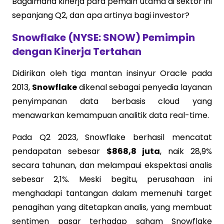
Bagaimana kinerja para pemain utama di sektor ini
sepanjang Q2, dan apa artinya bagi investor?
Snowflake (NYSE: SNOW) Pemimpin
dengan Kinerja Tertahan
Didirikan oleh tiga mantan insinyur Oracle pada
2013,
Snowflake
dikenal sebagai penyedia layanan
penyimpanan data berbasis cloud yang
menawarkan kemampuan analitik data real-time.
Pada Q2 2023, Snowflake berhasil mencatat
pendapatan sebesar
$868,8 juta
, naik 28,9%
secara tahunan, dan melampaui ekspektasi analis
sebesar 2,1%. Meski begitu, perusahaan ini
menghadapi tantangan dalam memenuhi target
penagihan yang ditetapkan analis, yang membuat
sentimen pasar terhadap saham Snowflake