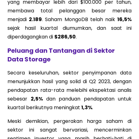
yang membayar lebih dari $100.000 per tahun,
membawa total pelanggan besar mereka
menjadi
2.189
. Saham MongoDB telah naik
16,5%
sejak hasil kuartal diumumkan, dan saat ini
diperdagangkan di
$286,50
.
Peluang dan Tantangan di Sektor
Data Storage
Secara keseluruhan, sektor penyimpanan data
menunjukkan hasil yang solid di Q2 2023, dengan
pendapatan rata-rata melebihi ekspektasi analis
sebesar
2,5%
dan panduan pendapatan untuk
kuartal berikutnya meningkat
1,3%
.
Meski demikian, pergerakan harga saham di
sektor ini sangat bervariasi, mencerminkan
sentimen investor yang masih berhati-hati di