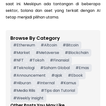
saat ini. Meskipun ada tantangan di beberapa
sektor, Solana dan aset yang terkait dengan AI
tetap menjadi pilihan utama.
Browse By Category
#
Ethereum
#
Altcoin
#
Bitcoin
#
Market
#
Metaverse
#
Blockchain
#
NFT
#
Tokoh
#
Finansial
#
Teknologi
#
Saham Global
#
Emas
#
Announcement
#
ajak
#
Ebook
#
Hiburan
#
Internal
#
Kamus
#
Media Rilis
#
Tips dan Tutorial
#
Weekly Insight
Other Posts You May Like