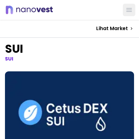
Ope
Lihat Market
SUI
SUI