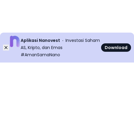
Aplikasi Nanovest
Investasi Saham
Dismiss
AS, Kripto, dan Emas
Download
#AmanSamaNano
©
2026
All rights reserved
Nanovest News v
5.9.0