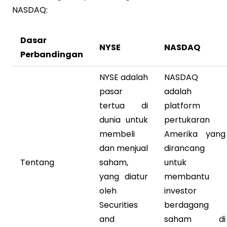
NASDAQ:
Dasar
NYSE
NASDAQ
Perbandingan
NYSE adalah
NASDAQ
pasar
adalah
tertua di
platform
dunia untuk
pertukaran
membeli
Amerika yang
dan menjual
dirancang
Tentang
saham,
untuk
yang diatur
membantu
oleh
investor
Securities
berdagang
and
saham di