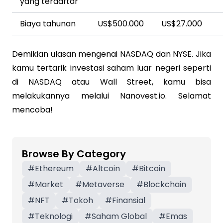
yang terdaftar
Biaya tahunan
US$500.000
US$27.000
Demikian ulasan mengenai NASDAQ dan NYSE. Jika
kamu tertarik investasi saham luar negeri seperti
di NASDAQ atau Wall Street, kamu bisa
melakukannya melalui Nanovest.io. Selamat
mencoba!
Browse By Category
#
Ethereum
#
Altcoin
#
Bitcoin
#
Market
#
Metaverse
#
Blockchain
#
NFT
#
Tokoh
#
Finansial
#
Teknologi
#
Saham Global
#
Emas