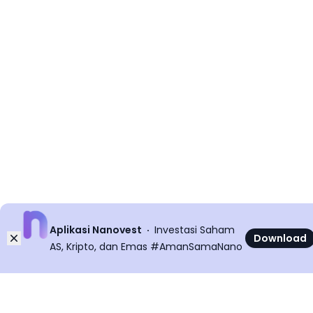
©
2026
All rights reserved
Aplikasi Nanovest
Investasi Saham
Dismiss
Download
AS, Kripto, dan Emas #AmanSamaNano
Nanovest News v
5.9.0