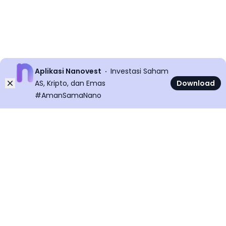
Aplikasi Nanovest
Investasi Saham
Dismiss
AS, Kripto, dan Emas
Download
#AmanSamaNano
©
2026
All rights reserved
Nanovest News v
5.9.0