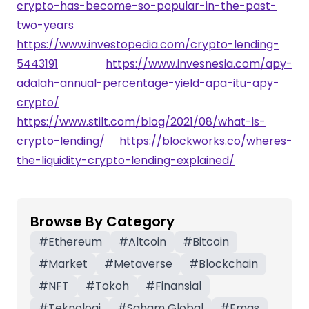
crypto-has-become-so-popular-in-the-past-
two-years
https://www.investopedia.com/crypto-lending-
5443191
https://www.invesnesia.com/apy-
adalah-annual-percentage-yield-apa-itu-apy-
crypto/
https://www.stilt.com/blog/2021/08/what-is-
crypto-lending/
https://blockworks.co/wheres-
the-liquidity-crypto-lending-explained/
Browse By Category
#
Ethereum
#
Altcoin
#
Bitcoin
#
Market
#
Metaverse
#
Blockchain
#
NFT
#
Tokoh
#
Finansial
#
Teknologi
#
Saham Global
#
Emas