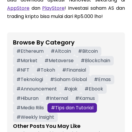
AppStore
dan
PlayStore
! Investasi saham AS dan
trading kripto bisa mulai dari Rp5.000 lho!
Browse By Category
#
Ethereum
#
Altcoin
#
Bitcoin
#
Market
#
Metaverse
#
Blockchain
#
NFT
#
Tokoh
#
Finansial
#
Teknologi
#
Saham Global
#
Emas
#
Announcement
#
ajak
#
Ebook
#
Hiburan
#
Internal
#
Kamus
#
Media Rilis
#
Tips dan Tutorial
#
Weekly Insight
Other Posts You May Like