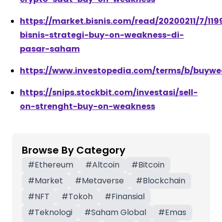
https://market.bisnis.com/read/20200211/7/11
bisnis-strategi-buy-on-weakness-di-
pasar-saham
https://www.investopedia.com/terms/b/buy
https://snips.stockbit.com/investasi/sell-
on-strenght-buy-on-weakness
Browse By Category
#
Ethereum
#
Altcoin
#
Bitcoin
#
Market
#
Metaverse
#
Blockchain
#
NFT
#
Tokoh
#
Finansial
#
Teknologi
#
Saham Global
#
Emas