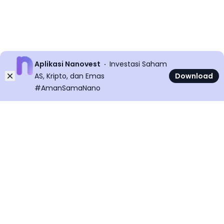
Aplikasi Nanovest
Investasi Saham
Dismiss
AS, Kripto, dan Emas
Download
#AmanSamaNano
©
2026
All rights reserved
Nanovest News v
5.9.0