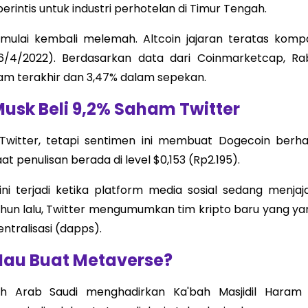
intis untuk industri perhotelan di Timur Tengah.
at mulai kembali melemah. Altcoin jajaran teratas komp
/4/2022). Berdasarkan data dari Coinmarketcap, Ra
jam terakhir dan 3,47% dalam sepekan.
Musk Beli 9,2% Saham Twitter
itter, tetapi sentimen ini membuat Dogecoin berhas
t penulisan berada di level $0,153 (Rp2.195).
i terjadi ketika platform media sosial sedang menjaja
hun lalu, Twitter mengumumkan tim kripto baru yang ya
ntralisasi (dapps).
au Buat Metaverse?
h Arab Saudi menghadirkan Ka'bah Masjidil Haram 