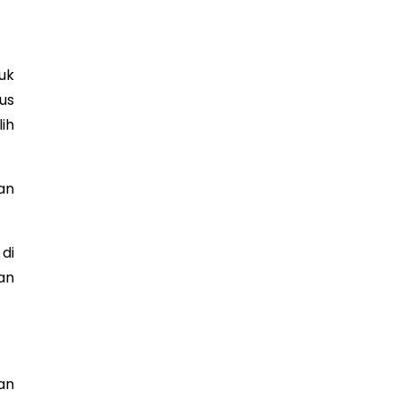
uk
us
lih
an
di
an
an