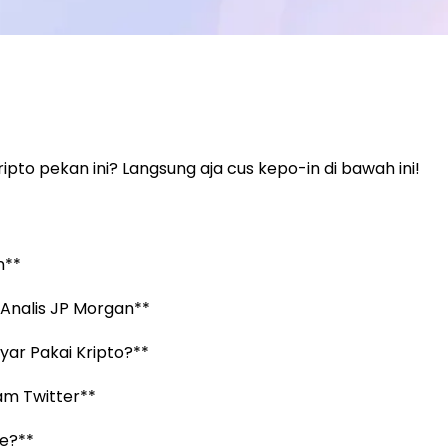
ipto pekan ini? Langsung aja cus kepo-in di bawah ini!
n**
a Analis JP Morgan**
ayar Pakai Kripto?**
am Twitter**
e?**