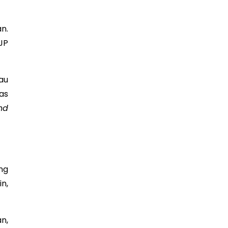
n.
JP
au
as
nd
ng
n,
n,