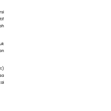
si
if
ah
uk
an
t)
sa
ai