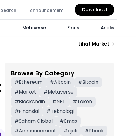
Download
Search
Announcement
a
Metaverse
Emas
Analis
Lihat Market
Browse By Category
t
#
Ethereum
#
Altcoin
#
Bitcoin
#
Market
#
Metaverse
#
Blockchain
#
NFT
#
Tokoh
#
Finansial
#
Teknologi
#
Saham Global
#
Emas
#
Announcement
#
ajak
#
Ebook