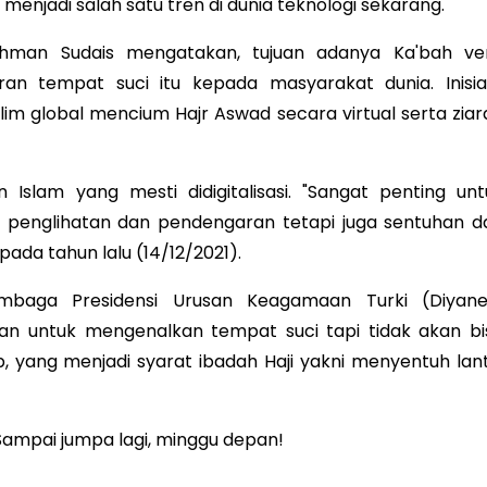
 menjadi salah satu tren di dunia teknologi sekarang.
ahman Sudais mengatakan, tujuan adanya Ka'bah ver
n tempat suci itu kepada masyarakat dunia. Inisiat
m global mencium Hajr Aswad secara virtual serta ziar
Islam yang mesti didigitalisasi. "Sangat penting unt
an penglihatan dan pendengaran tetapi juga sentuhan d
ada tahun lalu (14/12/2021).
Lembaga Presidensi Urusan Keagamaan Turki (Diyane
an untuk mengenalkan tempat suci tapi tidak akan bi
, yang menjadi syarat ibadah Haji yakni menyentuh lant
 Sampai jumpa lagi, minggu depan!