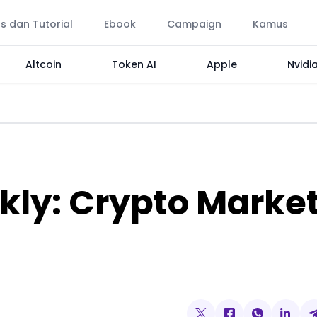
ps dan Tutorial
Ebook
Campaign
Kamus
Altcoin
Token AI
Apple
Nvidi
ly: Crypto Marke
)