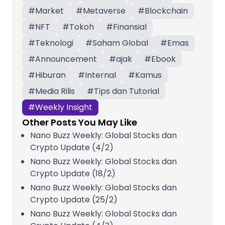
#
Market
#
Metaverse
#
Blockchain
#
NFT
#
Tokoh
#
Finansial
#
Teknologi
#
Saham Global
#
Emas
#
Announcement
#
ajak
#
Ebook
#
Hiburan
#
Internal
#
Kamus
#
Media Rilis
#
Tips dan Tutorial
#
Weekly Insight
Other Posts You May Like
Nano Buzz Weekly: Global Stocks dan
Crypto Update (4/2)
Nano Buzz Weekly: Global Stocks dan
Crypto Update (18/2)
Nano Buzz Weekly: Global Stocks dan
Crypto Update (25/2)
Nano Buzz Weekly: Global Stocks dan