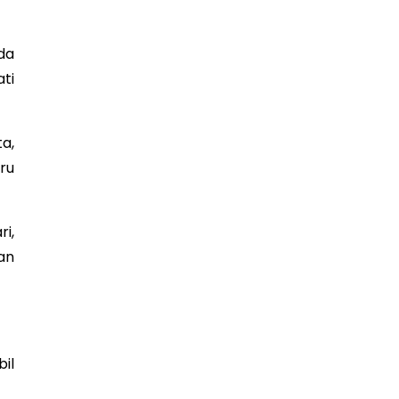
da
ti
a,
ru
i,
an
il