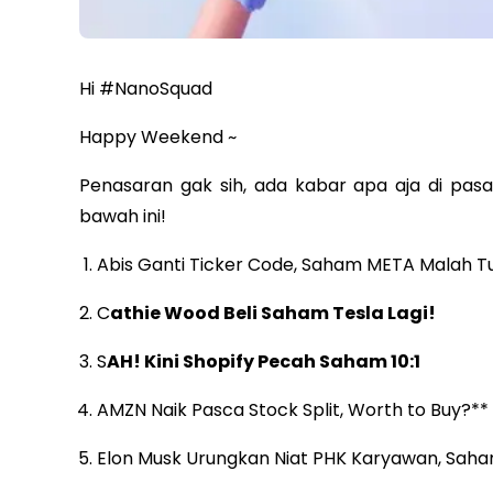
Hi #NanoSquad
Happy Weekend ~
Penasaran gak sih, ada kabar apa aja di pas
bawah ini!
Abis Ganti Ticker Code, Saham META Malah T
C
athie Wood Beli Saham Tesla Lagi!
S
AH! Kini Shopify Pecah Saham 10:1
AMZN Naik Pasca Stock Split, Worth to Buy?**
Elon Musk Urungkan Niat PHK Karyawan, Saha