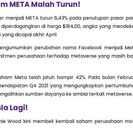
ham META Malah Turun!
ker menjadi META turun 6,43% pada penutupan pasar pa
A diperdagangkan di harga $184,00, angka yang mendeka
yang dicapai akhir April.
 mengumumkan perubahan nama Facebook menjadi Met
mitmen perusahaan terhadap metaverse yang masih ba
aham Meta telah jatuh hampir 42%. Pada bulan Februar
an pendapatan Q4 2021 yang mengungkapkan pertumbuh
galihkan sumber dayanya ke ambisi terkait metaverse.
la Lagi!
thie Wood kini membeli kembali saham perusahaan mob