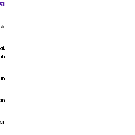
na
uk
i.
ah
un
an
ar