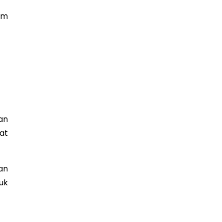
am
an
at
an
uk