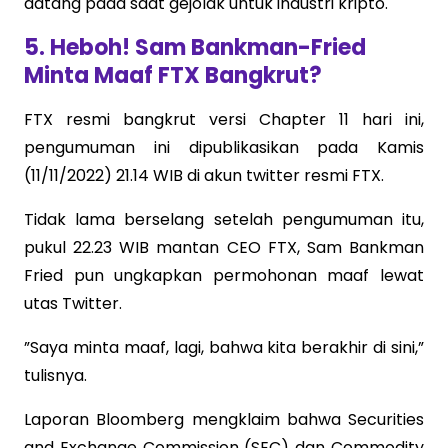
datang pada saat gejolak untuk industri kripto.
5. Heboh! Sam Bankman-Fried
Minta Maaf FTX Bangkrut?
FTX resmi bangkrut versi Chapter 11 hari ini,
pengumuman ini dipublikasikan pada Kamis
(11/11/2022) 21.14 WIB di akun twitter resmi FTX.
Tidak lama berselang setelah pengumuman itu,
pukul 22.23 WIB mantan CEO FTX, Sam Bankman
Fried pun ungkapkan permohonan maaf lewat
utas Twitter.
”Saya minta maaf, lagi, bahwa kita berakhir di sini,”
tulisnya.
Laporan Bloomberg mengklaim bahwa Securities
and Exchange Commission (SEC) dan Commodity