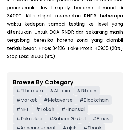
penurunanke level supply become demand di
34000. Kita dapat memantau RNDR beberapa
waktu kedepan sampai testing ke level yang
ditentukan. Untuk DCA RNDR dari sekarang masih
tergolong beresiko karena zona yang diambil
terlalu besar. Price: 34126 Take Profit: 43935 (28%)
Stop Loss: 31500 (8%)
Browse By Category
#
Ethereum
#
Altcoin
#
Bitcoin
#
Market
#
Metaverse
#
Blockchain
#
NFT
#
Tokoh
#
Finansial
#
Teknologi
#
Saham Global
#
Emas
#
Announcement
#
ajak
#
Ebook