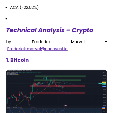
ACA (-22.02%)
Technical Analysis – Crypto
by. Frederick Marvel –
Frederick.marvel@nanovest.io
1. Bitcoin