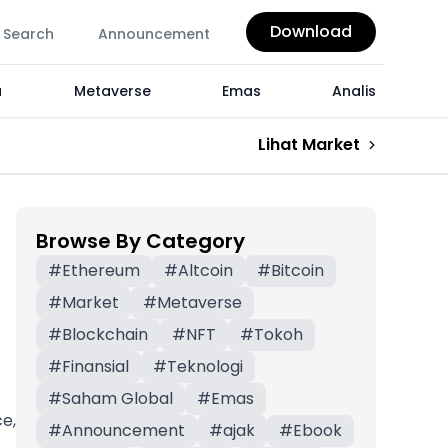
Download
Search
Announcement
a
Metaverse
Emas
Analis
Lihat Market
Browse By Category
#
Ethereum
#
Altcoin
#
Bitcoin
#
Market
#
Metaverse
#
Blockchain
#
NFT
#
Tokoh
#
Finansial
#
Teknologi
#
Saham Global
#
Emas
e,
#
Announcement
#
ajak
#
Ebook