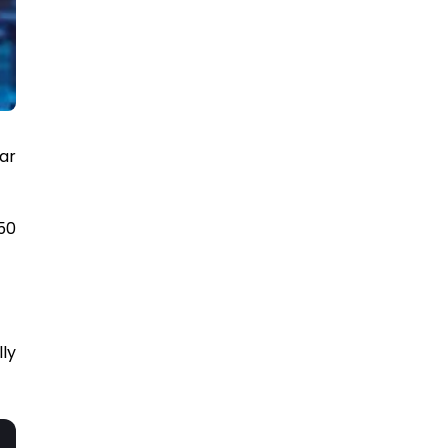
sar
50
lly