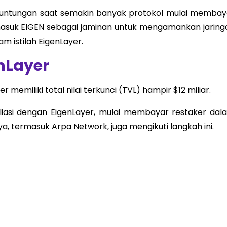
untungan saat semakin banyak protokol mulai membay
masuk EIGEN sebagai jaminan untuk mengamankan jaring
lam istilah EigenLayer.
enLayer
memiliki total nilai terkunci (TVL) hampir $12 miliar.
iliasi dengan EigenLayer, mulai membayar restaker dal
a, termasuk Arpa Network, juga mengikuti langkah ini.