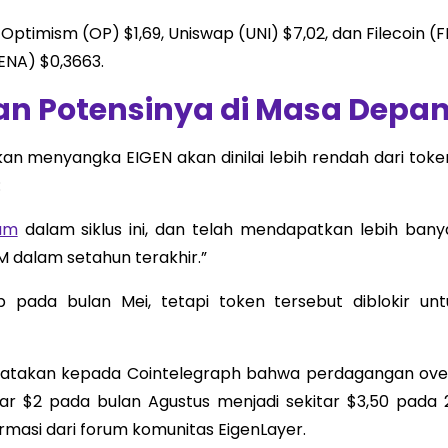
Optimism (OP) $1,69, Uniswap (UNI) $7,02, dan Filecoin (F
ENA) $0,3663.
n Potensinya di Masa Depa
kan menyangka EIGEN akan dinilai lebih rendah dari toke
:
um
dalam siklus ini, dan telah mendapatkan lebih bany
M dalam setahun terakhir.”
 pada bulan Mei, tetapi token tersebut diblokir unt
gatakan kepada Cointelegraph bahwa perdagangan ove
tar $2 pada bulan Agustus menjadi sekitar $3,50 pada 
rmasi dari forum komunitas EigenLayer.