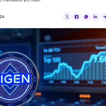
 mendekati $12 miliar.
024