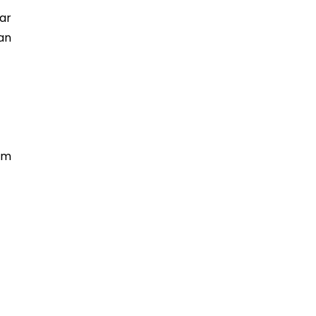
ar
an
am