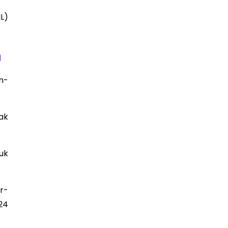
IL)
n
n-
ak
uk
r-
24