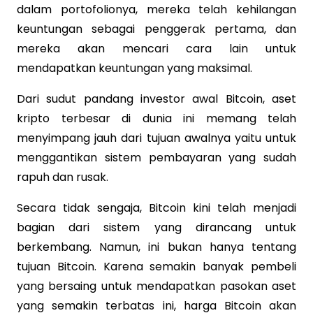
dalam portofolionya, mereka telah kehilangan
keuntungan sebagai penggerak pertama, dan
mereka akan mencari cara lain untuk
mendapatkan keuntungan yang maksimal.
Dari sudut pandang investor awal Bitcoin, aset
kripto terbesar di dunia ini memang telah
menyimpang jauh dari tujuan awalnya yaitu untuk
menggantikan sistem pembayaran yang sudah
rapuh dan rusak.
Secara tidak sengaja, Bitcoin kini telah menjadi
bagian dari sistem yang dirancang untuk
berkembang. Namun, ini bukan hanya tentang
tujuan Bitcoin. Karena semakin banyak pembeli
yang bersaing untuk mendapatkan pasokan aset
yang semakin terbatas ini, harga Bitcoin akan