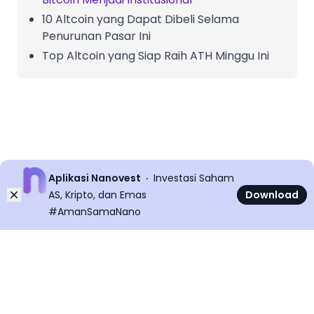
10 Altcoin yang Dapat Dibeli Selama
Penurunan Pasar Ini
Top Altcoin yang Siap Raih ATH Minggu Ini
Aplikasi Nanovest
Investasi Saham
Dismiss
AS, Kripto, dan Emas
Download
#AmanSamaNano