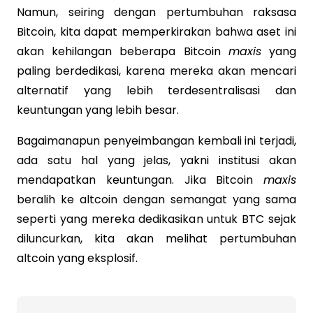
Namun, seiring dengan pertumbuhan raksasa
Bitcoin, kita dapat memperkirakan bahwa aset ini
akan kehilangan beberapa Bitcoin
maxis
yang
paling berdedikasi, karena mereka akan mencari
alternatif yang lebih terdesentralisasi dan
keuntungan yang lebih besar.
Bagaimanapun penyeimbangan kembali ini terjadi,
ada satu hal yang jelas, yakni institusi akan
mendapatkan keuntungan. Jika Bitcoin
maxis
beralih ke altcoin dengan semangat yang sama
seperti yang mereka dedikasikan untuk BTC sejak
diluncurkan, kita akan melihat pertumbuhan
altcoin yang eksplosif.