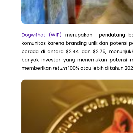
Dogwifhat (WIF)
merupakan pendatang baru
komunitas karena branding unik dan potensi
berada di antara $2.44 dan $2.75, menunjukk
banyak investor yang menemukan potensi m
memberikan
return
100% atau lebih di tahun 20