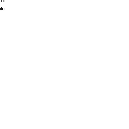
di
lu