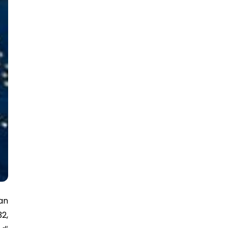
an
2,