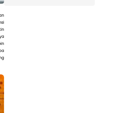
an
nsi
in
ya
in
pa
ng