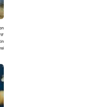
an
IF
in
si