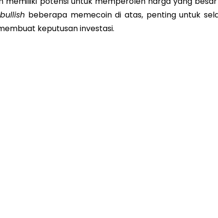
in memiliki potensi untuk memperoleh harga yang besar 
u
bullish
beberapa memecoin di atas, penting untuk sela
membuat keputusan investasi.