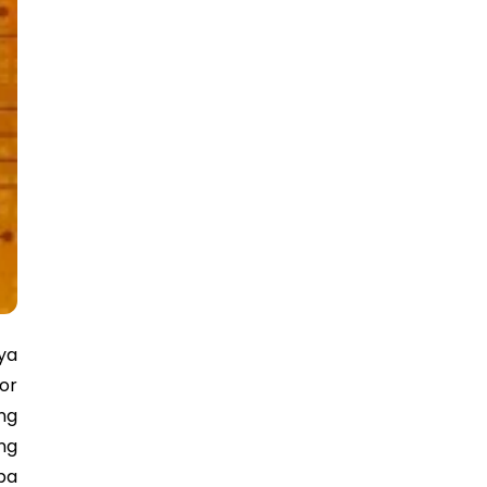
ya
or
ng
ng
ba