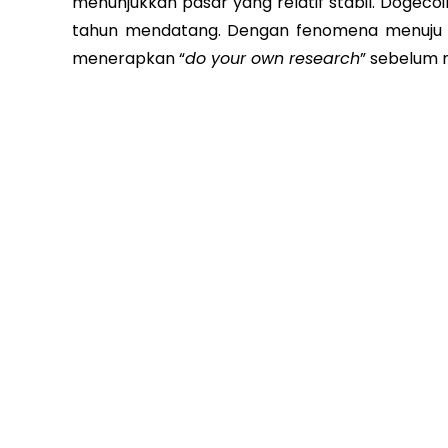
menunjukkan pasar yang relatif stabil. Dogeco
tahun mendatang. Dengan fenomena menuj
menerapkan “
do your own research
” sebelum 