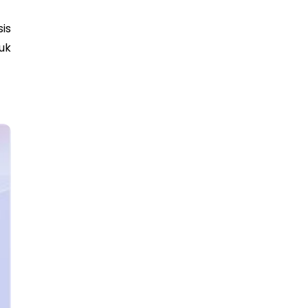
is
uk