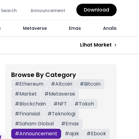
Download
Search
Announcement
a
Metaverse
Emas
Analis
Lihat Market
Browse By Category
#
Ethereum
#
Altcoin
#
Bitcoin
#
Market
#
Metaverse
#
Blockchain
#
NFT
#
Tokoh
#
Finansial
#
Teknologi
#
Saham Global
#
Emas
#
Announcement
#
ajak
#
Ebook