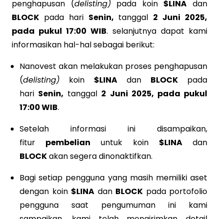
penghapusan (
delisting)
pada koin
$LINA
dan
BLOCK
pada hari
Senin,
tanggal
2 Juni 2025,
pada pukul 17:00 WIB
. selanjutnya dapat kami
informasikan hal-hal sebagai berikut:
Nanovest akan melakukan proses penghapusan
(
delisting)
koin
$LINA
dan
BLOCK
pada
hari
Senin,
tanggal
2 Juni 2025, pada pukul
17:00 WIB
.
Setelah informasi ini disampaikan,
fitur
pembelian
untuk koin
$LINA
dan
BLOCK
akan segera dinonaktifkan.
Bagi setiap pengguna yang masih memiliki aset
dengan koin
$LINA
dan
BLOCK
pada portofolio
pengguna saat pengumuman ini kami
sampaikan, kami telah mengirimkan detail