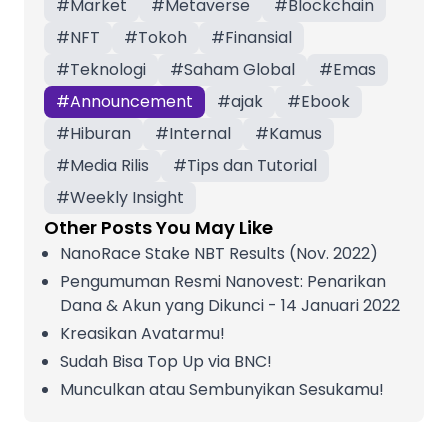
#
Market
#
Metaverse
#
Blockchain
#
NFT
#
Tokoh
#
Finansial
#
Teknologi
#
Saham Global
#
Emas
#
Announcement
#
ajak
#
Ebook
#
Hiburan
#
Internal
#
Kamus
#
Media Rilis
#
Tips dan Tutorial
#
Weekly Insight
Other Posts You May Like
NanoRace Stake NBT Results (Nov. 2022)
Pengumuman Resmi Nanovest: Penarikan
Dana & Akun yang Dikunci - 14 Januari 2022
Kreasikan Avatarmu!
Sudah Bisa Top Up via BNC!
Munculkan atau Sembunyikan Sesukamu!