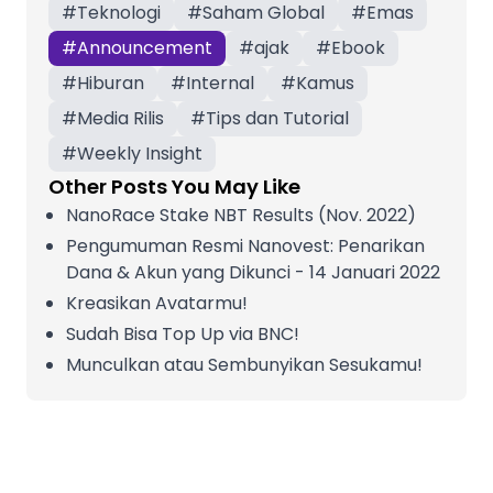
#
Teknologi
#
Saham Global
#
Emas
#
Announcement
#
ajak
#
Ebook
#
Hiburan
#
Internal
#
Kamus
#
Media Rilis
#
Tips dan Tutorial
#
Weekly Insight
Other Posts You May Like
NanoRace Stake NBT Results (Nov. 2022)
Pengumuman Resmi Nanovest: Penarikan
Dana & Akun yang Dikunci - 14 Januari 2022
Kreasikan Avatarmu!
Sudah Bisa Top Up via BNC!
Munculkan atau Sembunyikan Sesukamu!