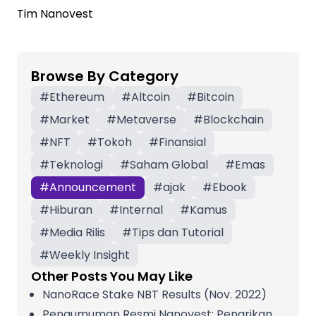
Tim Nanovest
Browse By Category
#
Ethereum
#
Altcoin
#
Bitcoin
#
Market
#
Metaverse
#
Blockchain
#
NFT
#
Tokoh
#
Finansial
#
Teknologi
#
Saham Global
#
Emas
#
Announcement
#
ajak
#
Ebook
#
Hiburan
#
Internal
#
Kamus
#
Media Rilis
#
Tips dan Tutorial
#
Weekly Insight
Other Posts You May Like
NanoRace Stake NBT Results (Nov. 2022)
Pengumuman Resmi Nanovest: Penarikan