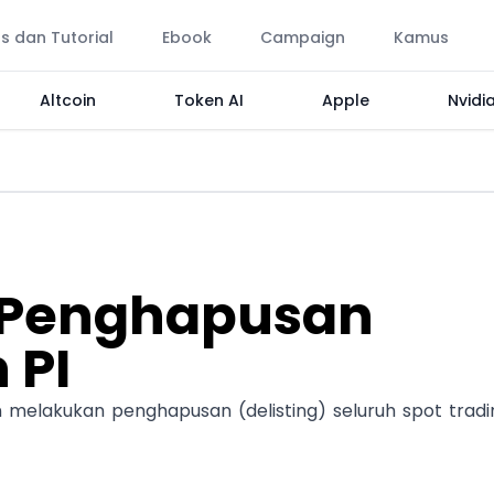
ps dan Tutorial
Ebook
Campaign
Kamus
Altcoin
Token AI
Apple
Nvidi
Penghapusan
 PI
 melakukan penghapusan (delisting) seluruh spot tradi