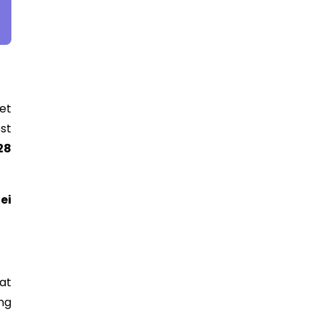
et
st
28
ei
at
ng