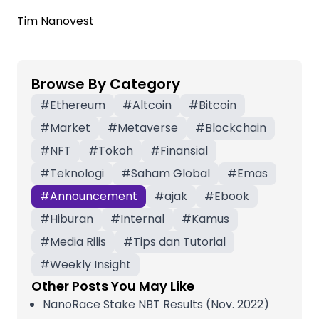
Tim Nanovest
Browse By Category
#
Ethereum
#
Altcoin
#
Bitcoin
#
Market
#
Metaverse
#
Blockchain
#
NFT
#
Tokoh
#
Finansial
#
Teknologi
#
Saham Global
#
Emas
#
Announcement
#
ajak
#
Ebook
#
Hiburan
#
Internal
#
Kamus
#
Media Rilis
#
Tips dan Tutorial
#
Weekly Insight
Other Posts You May Like
NanoRace Stake NBT Results (Nov. 2022)