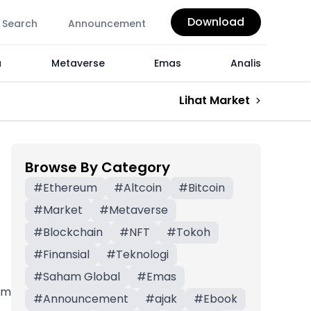
Download
Search
Announcement
a
Metaverse
Emas
Analis
Lihat Market
Browse By Category
#
Ethereum
#
Altcoin
#
Bitcoin
#
Market
#
Metaverse
#
Blockchain
#
NFT
#
Tokoh
#
Finansial
#
Teknologi
#
Saham Global
#
Emas
am
#
Announcement
#
ajak
#
Ebook