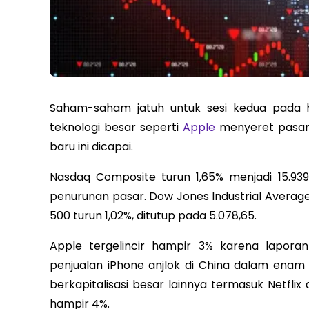
Saham-saham jatuh untuk sesi kedua pada 
teknologi besar seperti
Apple
menyeret pasar y
baru ini dicapai.
Nasdaq Composite turun 1,65% menjadi 15.9
penurunan pasar. Dow Jones Industrial Average 
500 turun 1,02%, ditutup pada 5.078,65.
Apple tergelincir hampir 3% karena lapor
penjualan iPhone anjlok di China dalam ena
berkapitalisasi besar lainnya termasuk Netfli
hampir 4%.