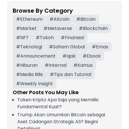
Browse By Category
#
Ethereum
#
Altcoin
#
Bitcoin
#
Market
#
Metaverse
#
Blockchain
#
NFT
#
Tokoh
#
Finansial
#
Teknologi
#
Saham Global
#
Emas
#
Announcement
#
ajak
#
Ebook
#
Hiburan
#
Internal
#
Kamus
#
Media Rilis
#
Tips dan Tutorial
#
Weekly Insight
Other Posts You May Like
Token Kripto Apa Saja yang Memiliki
Fundamental Kuat?
Trump Akan Umumkan Bitcoin sebagai
Aset Cadangan Strategis AS? Begini
Detailnya!