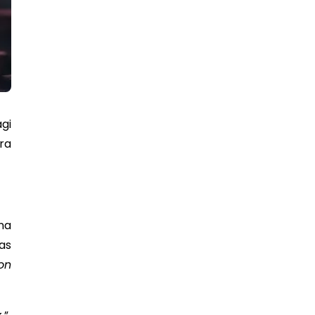
gi
ra
na
as
ion