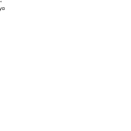
,”
ya