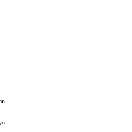
in
ya