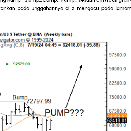
ulang Hump… Slump… Dump… Pump… sesuai konstruksi grafik
arankan pada unggahannya di X mengacu pada laman