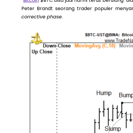
“
Bitcoin
$BTC bisa jadi hal ini terus berulang-
Peter Brandt seorang trader populer meny
corrective phase
.