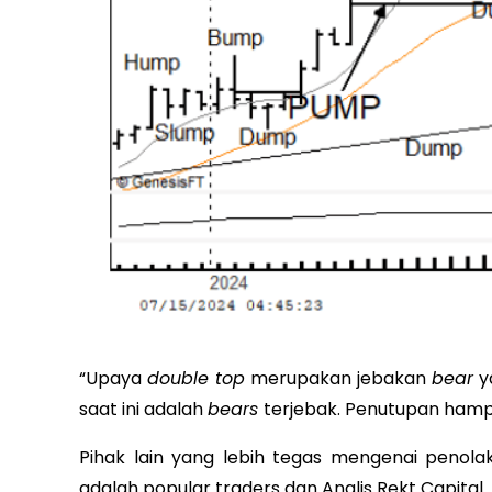
“Upaya
double top
merupakan jebakan
bear
ya
saat ini adalah
bears
terjebak. Penutupan hampir
Pihak lain yang lebih tegas mengenai penol
adalah popular traders dan Analis Rekt Capital.