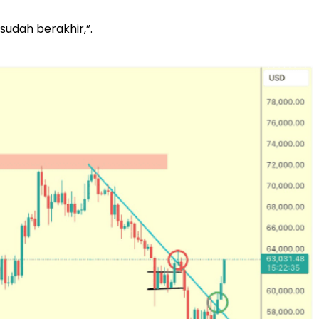
udah berakhir,”.