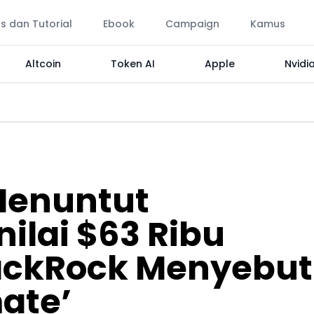
ps dan Tutorial
Ebook
Campaign
Kamus
Altcoin
Token AI
Apple
Nvidi
Menuntut
ilai $63 Ribu
ackRock Menyebut
mate’