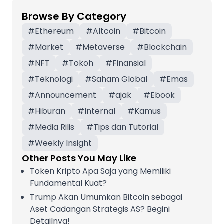
Browse By Category
#
Ethereum
#
Altcoin
#
Bitcoin
#
Market
#
Metaverse
#
Blockchain
#
NFT
#
Tokoh
#
Finansial
#
Teknologi
#
Saham Global
#
Emas
#
Announcement
#
ajak
#
Ebook
#
Hiburan
#
Internal
#
Kamus
#
Media Rilis
#
Tips dan Tutorial
#
Weekly Insight
Other Posts You May Like
Token Kripto Apa Saja yang Memiliki
Fundamental Kuat?
Trump Akan Umumkan Bitcoin sebagai
Aset Cadangan Strategis AS? Begini
Detailnya!