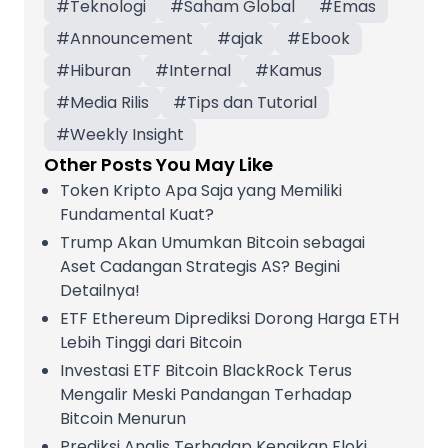
#
Teknologi
#
Saham Global
#
Emas
#
Announcement
#
ajak
#
Ebook
#
Hiburan
#
Internal
#
Kamus
#
Media Rilis
#
Tips dan Tutorial
#
Weekly Insight
Other Posts You May Like
Token Kripto Apa Saja yang Memiliki
Fundamental Kuat?
Trump Akan Umumkan Bitcoin sebagai
Aset Cadangan Strategis AS? Begini
Detailnya!
ETF Ethereum Diprediksi Dorong Harga ETH
Lebih Tinggi dari Bitcoin
Investasi ETF Bitcoin BlackRock Terus
Mengalir Meski Pandangan Terhadap
Bitcoin Menurun
Prediksi Analis Terhadap Kenaikan Floki