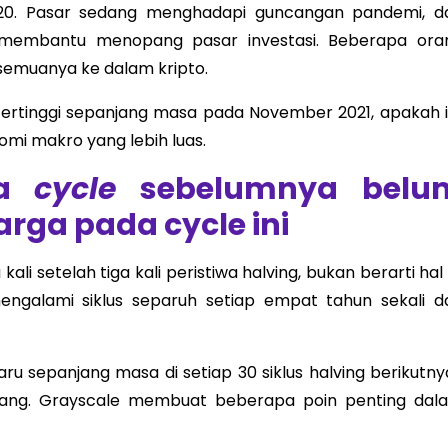
20. Pasar sedang menghadapi guncangan pandemi, d
 membantu menopang pasar investasi. Beberapa ora
emuanya ke dalam kripto.
l tertinggi sepanjang masa pada November 2021, apakah i
omi makro yang lebih luas.
a
cycle
sebelumnya belu
rga pada cycle ini
li setelah tiga kali peristiwa halving, bukan berarti hal 
 mengalami siklus separuh setiap empat tahun sekali da
aru sepanjang masa di setiap 30 siklus halving berikutny
hilang. Grayscale membuat beberapa poin penting dal