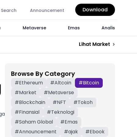
Download
Search
Announcement
a
Metaverse
Emas
Analis
Lihat Market
Browse By Category
g
#
Ethereum
#
Altcoin
#
Bitcoin
#
Market
#
Metaverse
#
Blockchain
#
NFT
#
Tokoh
#
Finansial
#
Teknologi
ga
#
Saham Global
#
Emas
#
Announcement
#
ajak
#
Ebook