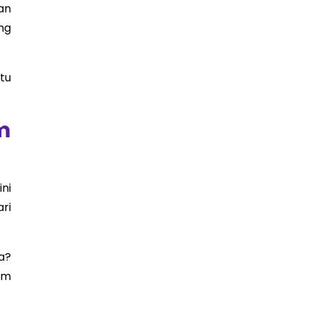
an
ng
tu
m
ini
ri
a?
am