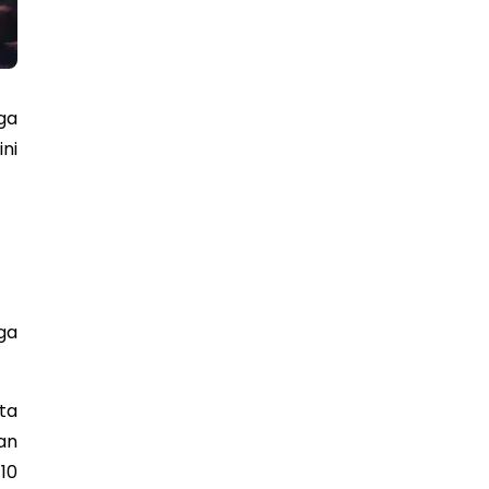
iga
ni
ga
ta
an
10