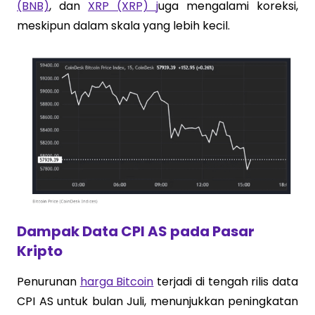
(BNB)
, dan
XRP (XRP) j
uga mengalami koreksi,
meskipun dalam skala yang lebih kecil.
Dampak Data CPI AS pada Pasar
Kripto
Penurunan
harga Bitcoin
terjadi di tengah rilis data
CPI AS untuk bulan Juli, menunjukkan peningkatan