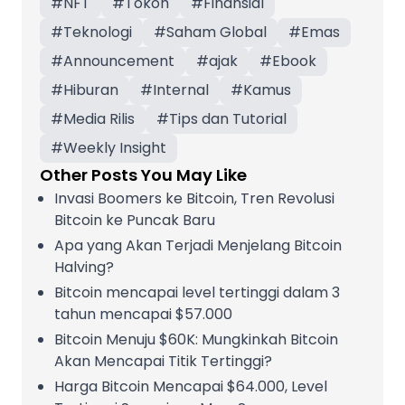
#
NFT
#
Tokoh
#
Finansial
#
Teknologi
#
Saham Global
#
Emas
#
Announcement
#
ajak
#
Ebook
#
Hiburan
#
Internal
#
Kamus
#
Media Rilis
#
Tips dan Tutorial
#
Weekly Insight
Other Posts You May Like
Invasi Boomers ke Bitcoin, Tren Revolusi
Bitcoin ke Puncak Baru
Apa yang Akan Terjadi Menjelang Bitcoin
Halving?
Bitcoin mencapai level tertinggi dalam 3
tahun mencapai $57.000
Bitcoin Menuju $60K: Mungkinkah Bitcoin
Akan Mencapai Titik Tertinggi?
Harga Bitcoin Mencapai $64.000, Level