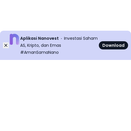
Aplikasi Nanovest
Investasi Saham
Dismiss
AS, Kripto, dan Emas
Download
#AmanSamaNano
©
2026
All rights reserved
Nanovest News v
5.9.0