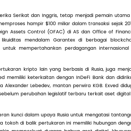
erika Serikat dan Inggris, tetap menjadi pemain utama 
 memproses hampir $100 miliar dalam transaksi sejak 201
ign Assets Control (OFAC) di AS dan Office of Financi
, likuiditas mendalam Garantex di berbagai blockcha
a untuk mempertahankan perdagangan internasional 
ukaran kripto lain yang berbasis di Rusia, juga menja
d memiliki keterkaitan dengan InDeFi Bank dan didirik
rta Alexander Lebedev, mantan perwira KGB. Exved didu
belum perubahan legislatif terbaru terkait aset digital 
eran kunci dalam upaya Rusia untuk mengatasi tantang
a tokoh di balik pertukaran ini memiliki hubungan deng