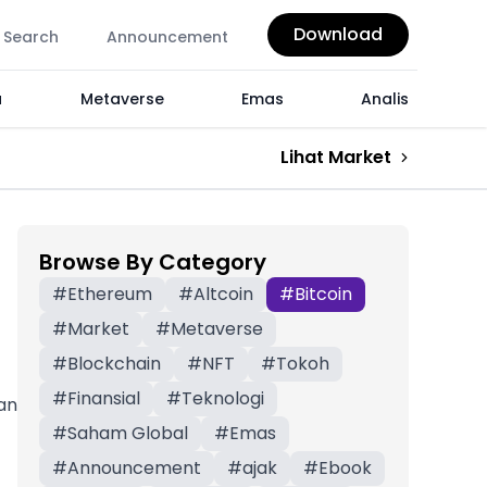
Download
Search
Announcement
a
Metaverse
Emas
Analis
Lihat Market
Browse By Category
#
Ethereum
#
Altcoin
#
Bitcoin
#
Market
#
Metaverse
#
Blockchain
#
NFT
#
Tokoh
#
Finansial
#
Teknologi
an
#
Saham Global
#
Emas
#
Announcement
#
ajak
#
Ebook