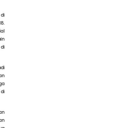
di
8.
al
in
di
di
an
ga
di
an
an