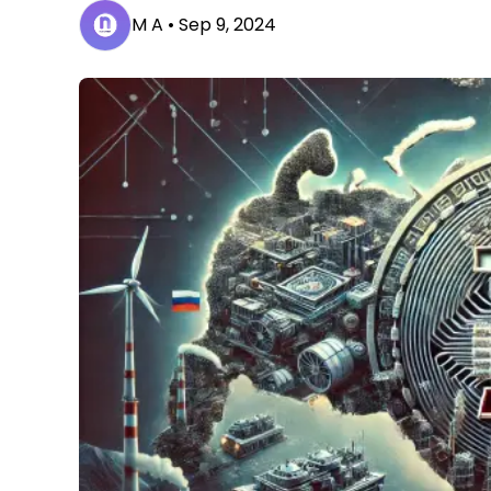
M A •
Sep 9, 2024