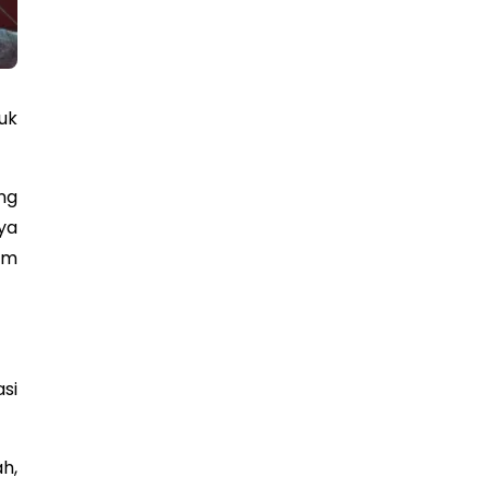
uk
ng
ya
am
si
h,