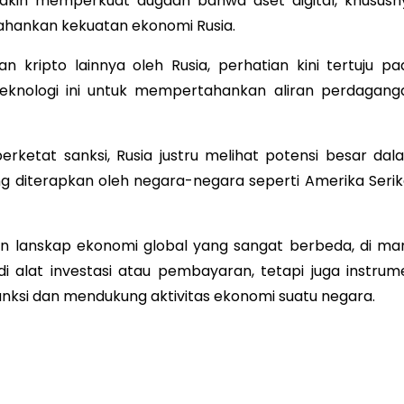
kin memperkuat dugaan bahwa aset digital, khususn
tahankan kekuatan ekonomi Rusia.
n kripto lainnya oleh Rusia, perhatian kini tertuju pa
knologi ini untuk mempertahankan aliran perdagang
ketat sanksi, Rusia justru melihat potensi besar dal
g diterapkan oleh negara-negara seperti Amerika Serik
kan lanskap ekonomi global yang sangat berbeda, di ma
adi alat investasi atau pembayaran, tetapi juga instrum
anksi dan mendukung aktivitas ekonomi suatu negara.