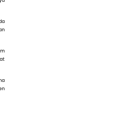
ya
da
an
am
at
na
en