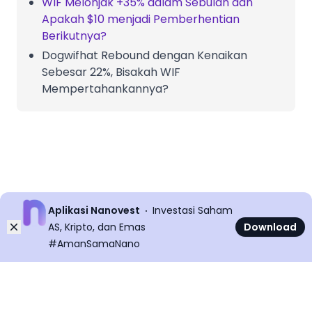
WIF Melonjak +35% dalam Sebulan dan
Apakah $10 menjadi Pemberhentian
Berikutnya?
Dogwifhat Rebound dengan Kenaikan
Sebesar 22%, Bisakah WIF
Mempertahankannya?
Aplikasi Nanovest
Investasi Saham
Dismiss
AS, Kripto, dan Emas
Download
#AmanSamaNano