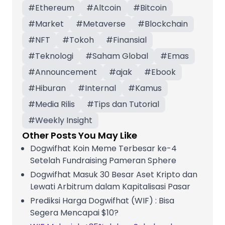
#
Ethereum
#
Altcoin
#
Bitcoin
#
Market
#
Metaverse
#
Blockchain
#
NFT
#
Tokoh
#
Finansial
#
Teknologi
#
Saham Global
#
Emas
#
Announcement
#
ajak
#
Ebook
#
Hiburan
#
Internal
#
Kamus
#
Media Rilis
#
Tips dan Tutorial
#
Weekly Insight
Other Posts You May Like
Dogwifhat Koin Meme Terbesar ke-4
Setelah Fundraising Pameran Sphere
Dogwifhat Masuk 30 Besar Aset Kripto dan
Lewati Arbitrum dalam Kapitalisasi Pasar
Prediksi Harga Dogwifhat (WIF) : Bisa
Segera Mencapai $10?