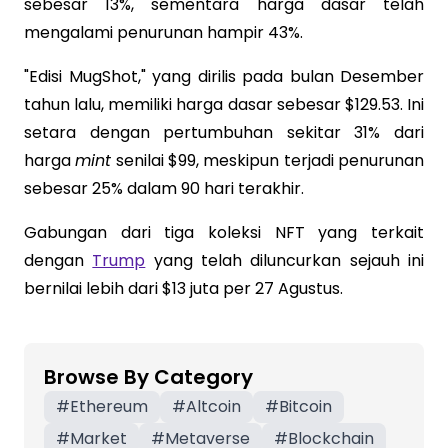
sebesar 13%, sementara harga dasar telah
mengalami penurunan hampir 43%.
"Edisi MugShot," yang dirilis pada bulan Desember
tahun lalu, memiliki harga dasar sebesar $129.53. Ini
setara dengan pertumbuhan sekitar 31% dari
harga
mint
senilai $99, meskipun terjadi penurunan
sebesar 25% dalam 90 hari terakhir.
Gabungan dari tiga koleksi NFT yang terkait
dengan
Trump
yang telah diluncurkan sejauh ini
bernilai lebih dari $13 juta per 27 Agustus.
Browse By Category
#
Ethereum
#
Altcoin
#
Bitcoin
#
Market
#
Metaverse
#
Blockchain