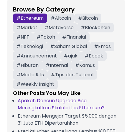
Browse By Category
#
Ethereum
#
Altcoin
#
Bitcoin
#
Market
#
Metaverse
#
Blockchain
#
NFT
#
Tokoh
#
Finansial
#
Teknologi
#
Saham Global
#
Emas
#
Announcement
#
ajak
#
Ebook
#
Hiburan
#
Internal
#
Kamus
#
Media Rilis
#
Tips dan Tutorial
#
Weekly Insight
Other Posts You May Like
Apakah Dencun Upgrade Bisa
Meningkatkan Skalabilitas Ethereum?
Ethereum Mengejar Target $5,000 dengan
31 Juta ETH Dipertaruhkan
Prediksi Ether Berpeluang Tembus $10,000