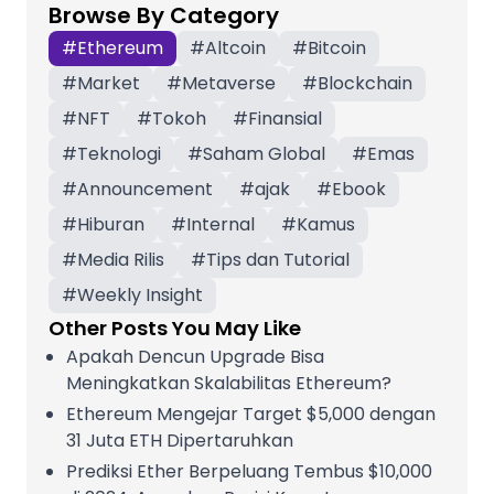
Browse By Category
#
Ethereum
#
Altcoin
#
Bitcoin
#
Market
#
Metaverse
#
Blockchain
#
NFT
#
Tokoh
#
Finansial
#
Teknologi
#
Saham Global
#
Emas
#
Announcement
#
ajak
#
Ebook
#
Hiburan
#
Internal
#
Kamus
#
Media Rilis
#
Tips dan Tutorial
#
Weekly Insight
Other Posts You May Like
Apakah Dencun Upgrade Bisa
Meningkatkan Skalabilitas Ethereum?
Ethereum Mengejar Target $5,000 dengan
31 Juta ETH Dipertaruhkan
Prediksi Ether Berpeluang Tembus $10,000