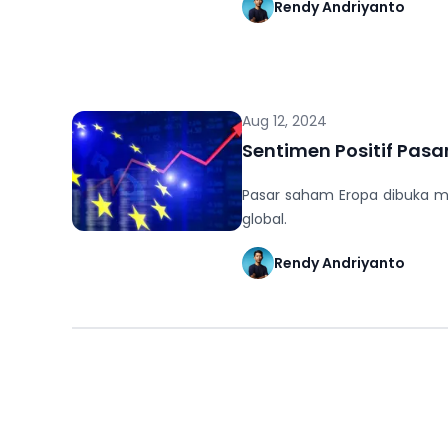
Rendy Andriyanto
Aug 12, 2024
Sentimen Positif Pasar
Pasar saham Eropa dibuka me
global.
Rendy Andriyanto