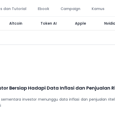
ps dan Tutorial
Ebook
Campaign
Kamus
Altcoin
Token AI
Apple
Nvidi
tor Bersiap Hadapi Data Inflasi dan Penjualan Ri
ementara investor menunggu data inflasi dan penjualan ritel
i