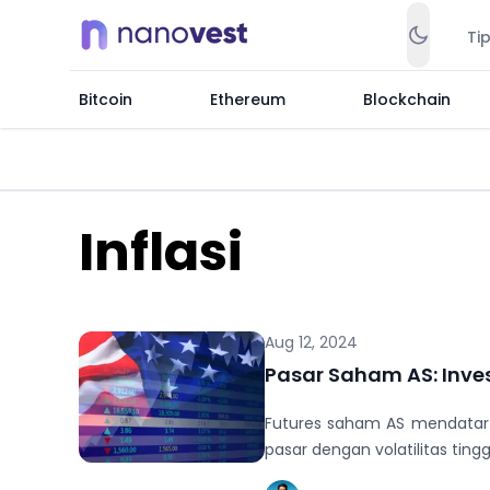
Ti
Bitcoin
Ethereum
Blockchain
Inflasi
Aug 12, 2024
Pasar Saham AS: Inves
Futures saham AS mendatar s
pasar dengan volatilitas tingg