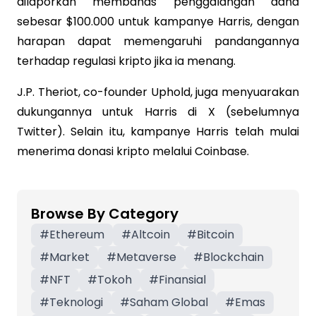
dilaporkan membahas penggalangan dana
sebesar $100.000 untuk kampanye Harris, dengan
harapan dapat memengaruhi pandangannya
terhadap regulasi kripto jika ia menang.
J.P. Theriot, co-founder Uphold, juga menyuarakan
dukungannya untuk Harris di X (sebelumnya
Twitter). Selain itu, kampanye Harris telah mulai
menerima donasi kripto melalui Coinbase.
Browse By Category
#
Ethereum
#
Altcoin
#
Bitcoin
#
Market
#
Metaverse
#
Blockchain
#
NFT
#
Tokoh
#
Finansial
#
Teknologi
#
Saham Global
#
Emas