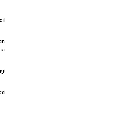
il
an
ma
ggi
si