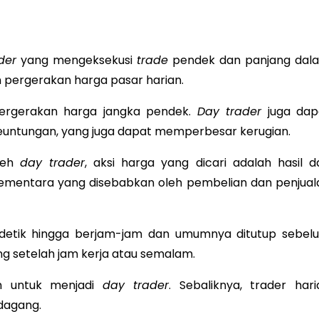
der
yang mengeksekusi
trade
pendek dan panjang dal
 pergerakan harga pasar harian.
pergerakan harga jangka pendek.
Day trader
juga dap
ntungan, yang juga dapat memperbesar kerugian.
oleh
day trader
, aksi harga yang dicari adalah hasil da
sementara yang disebabkan oleh pembelian dan penjual
ilidetik hingga berjam-jam dan umumnya ditutup sebel
ang setelah jam kerja atau semalam.
kan untuk menjadi
day trader
. Sebaliknya, trader hari
dagang.