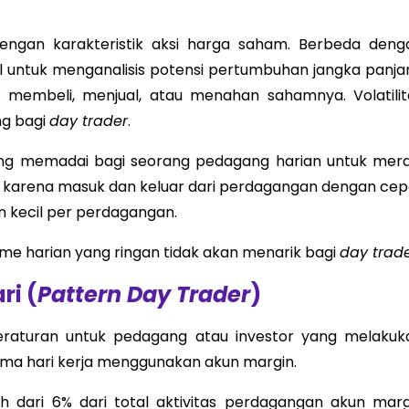
engan karakteristik aksi harga saham. Berbeda deng
 untuk menganalisis potensi pertumbuhan jangka panja
embeli, menjual, atau menahan sahamnya. Volatilit
ng bagi
day trader
.
yang memadai bagi seorang pedagang harian untuk mera
ing karena masuk dan keluar dari perdagangan dengan cep
 kecil per perdagangan.
ume harian yang ringan tidak akan menarik bagi
day trad
ri (
Pattern Day Trader
)
raturan untuk pedagang atau investor yang melakuk
ima hari kerja menggunakan akun margin.
ih dari 6% dari total aktivitas perdagangan akun marg