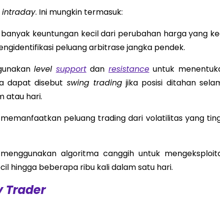
i
intraday
. Ini mungkin termasuk:
 banyak keuntungan kecil dari perubahan harga yang kec
ngidentifikasi peluang arbitrase jangka pendek.
ggunakan
level
support
dan
resistance
untuk menentuk
uga dapat disebut
swing trading
jika posisi ditahan sela
 atau hari.
a memanfaatkan peluang trading dari volatilitas yang tin
i menggunakan algoritma canggih untuk mengeksploita
il hingga beberapa ribu kali dalam satu hari.
 Trader