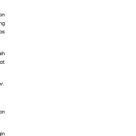
an
ng
as
ih
at
er
.
an
in