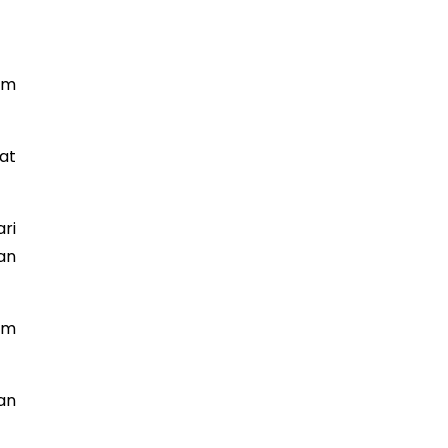
am
at
ri
an
um
an