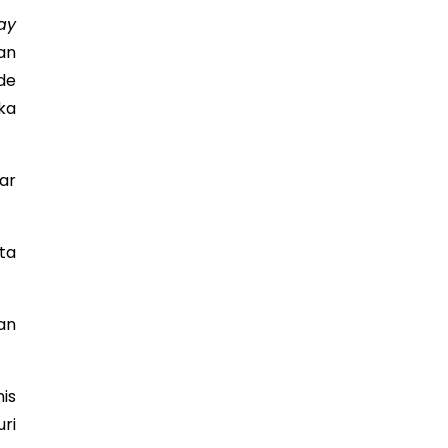
ay
an
de
ka
ar
ita
an
is
ri