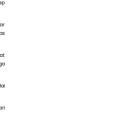
ap
ar
as
at
ga
ai
ri