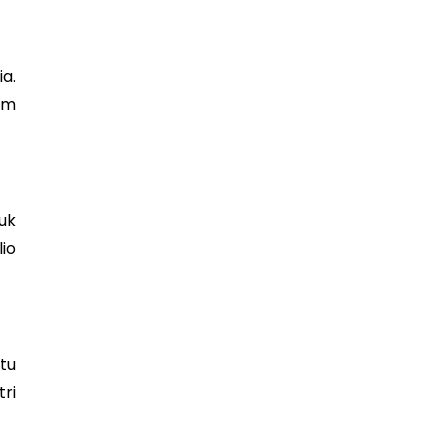
a.
am
uk
io
tu
ri