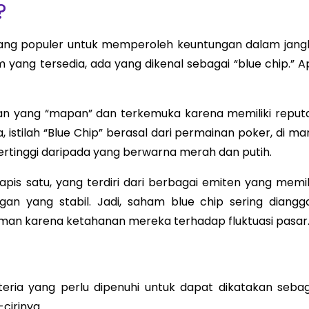
?
ang populer untuk memperoleh keuntungan dalam jang
 yang tersedia, ada yang dikenal sebagai “blue chip.” A
an yang “mapan” dan terkemuka karena memiliki reputa
 istilah “Blue Chip” berasal dari permainan poker, di ma
 tertinggi daripada yang berwarna merah dan putih.
pis satu, yang terdiri dari berbagai emiten yang memili
n yang stabil. Jadi, saham blue chip sering diangg
h aman karena ketahanan mereka terhadap fluktuasi pasar
iteria yang perlu dipenuhi untuk dapat dikatakan sebag
cirinya.