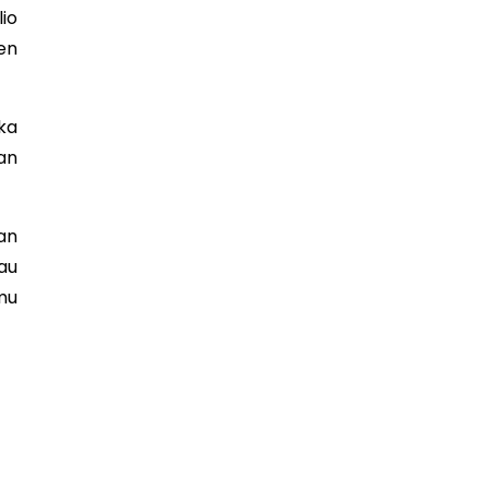
io
en
ika
an
an
au
mu