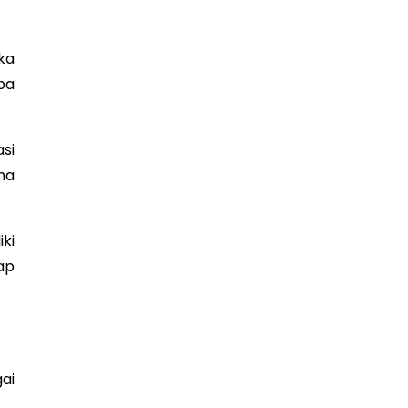
ka
pa
si
na
ki
ap
.
ai