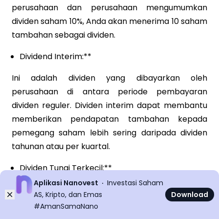
perusahaan dan perusahaan mengumumkan
dividen saham 10%, Anda akan menerima 10 saham
tambahan sebagai dividen.
Dividend Interim:**
Ini adalah dividen yang dibayarkan oleh
perusahaan di antara periode pembayaran
dividen reguler. Dividen interim dapat membantu
memberikan pendapatan tambahan kepada
pemegang saham lebih sering daripada dividen
tahunan atau per kuartal.
Dividen Tunai Terkecil:**
Aplikasi Nanovest
Investasi Saham
Dalam beberapa kasus, perusahaan mungkin
Dismiss
AS, Kripto, dan Emas
Download
membayar dividen yang jumlahnya sangat kecil,
#AmanSamaNano
sering kali sebagai bentuk formalitas untuk