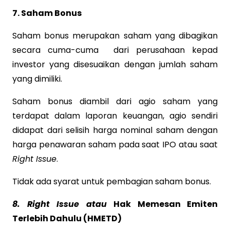
7. Saham Bonus
Saham bonus merupakan saham yang dibagikan
secara cuma-cuma dari perusahaan kepad
investor yang disesuaikan dengan jumlah saham
yang dimiliki.
Saham bonus diambil dari agio saham yang
terdapat dalam laporan keuangan, agio sendiri
didapat dari selisih harga nominal saham dengan
harga penawaran saham pada saat IPO atau saat
Right Issue
.
Tidak ada syarat untuk pembagian saham bonus.
8. Right Issue atau
Hak Memesan Emiten
Terlebih Dahulu (HMETD)