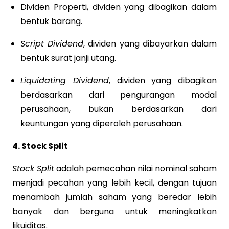
Dividen Properti, dividen yang dibagikan dalam
bentuk barang.
Script Dividend
, dividen yang dibayarkan dalam
bentuk surat janji utang.
Liquidating Dividend
, dividen yang dibagikan
berdasarkan dari pengurangan modal
perusahaan, bukan berdasarkan dari
keuntungan yang diperoleh perusahaan.
4. Stock Split
Stock Split
adalah pemecahan nilai nominal saham
menjadi pecahan yang lebih kecil, dengan tujuan
menambah jumlah saham yang beredar lebih
banyak dan berguna untuk meningkatkan
likuiditas.