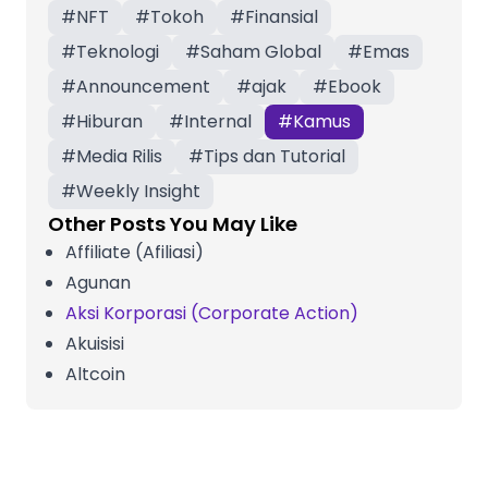
#
NFT
#
Tokoh
#
Finansial
#
Teknologi
#
Saham Global
#
Emas
#
Announcement
#
ajak
#
Ebook
#
Hiburan
#
Internal
#
Kamus
#
Media Rilis
#
Tips dan Tutorial
#
Weekly Insight
Other Posts You May Like
Affiliate (Afiliasi)
Agunan
Aksi Korporasi (Corporate Action)
Akuisisi
Altcoin