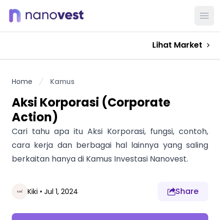
Ope
Lihat Market
Home
Kamus
Aksi Korporasi (Corporate
Action)
Cari tahu apa itu Aksi Korporasi, fungsi, contoh,
cara kerja dan berbagai hal lainnya yang saling
berkaitan hanya di Kamus Investasi Nanovest.
Share
Kiki
•
Jul 1, 2024