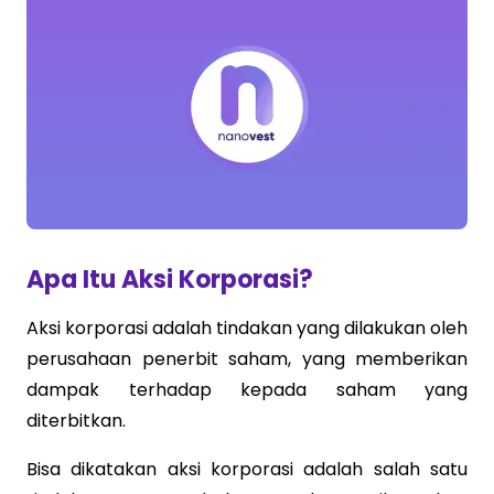
Apa Itu Aksi Korporasi?
Aksi korporasi adalah tindakan yang dilakukan oleh
perusahaan penerbit saham, yang memberikan
dampak terhadap kepada saham yang
diterbitkan.
Bisa dikatakan aksi korporasi adalah salah satu