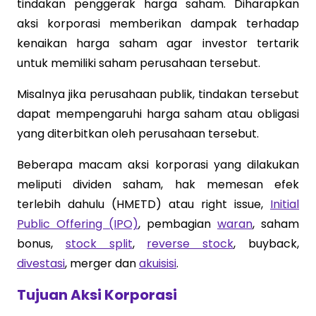
tindakan penggerak harga saham. Diharapkan
aksi korporasi memberikan dampak terhadap
kenaikan harga saham agar investor tertarik
untuk memiliki saham perusahaan tersebut.
Misalnya jika perusahaan publik, tindakan tersebut
dapat mempengaruhi harga saham atau obligasi
yang diterbitkan oleh perusahaan tersebut.
Beberapa macam aksi korporasi yang dilakukan
meliputi dividen saham, hak memesan efek
terlebih dahulu (HMETD) atau right issue,
Initial
Public Offering (IPO)
, pembagian
waran
, saham
bonus,
stock split
,
reverse stock
, buyback,
divestasi
, merger dan
akuisisi
.
Tujuan Aksi Korporasi