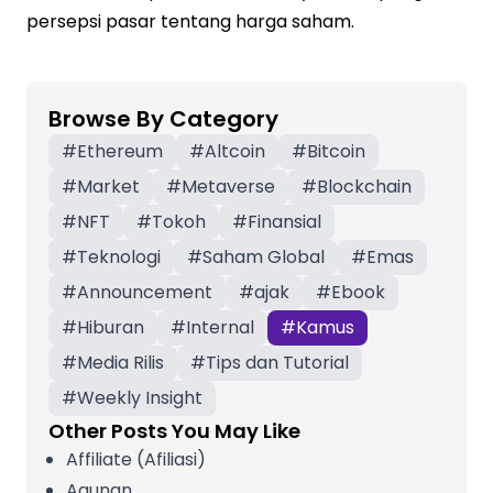
persepsi pasar tentang harga saham.
Browse By Category
#
Ethereum
#
Altcoin
#
Bitcoin
#
Market
#
Metaverse
#
Blockchain
#
NFT
#
Tokoh
#
Finansial
#
Teknologi
#
Saham Global
#
Emas
#
Announcement
#
ajak
#
Ebook
#
Hiburan
#
Internal
#
Kamus
#
Media Rilis
#
Tips dan Tutorial
#
Weekly Insight
Other Posts You May Like
Affiliate (Afiliasi)
Agunan