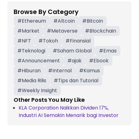
Browse By Category
#
Ethereum
#
Altcoin
#
Bitcoin
#
Market
#
Metaverse
#
Blockchain
#
NFT
#
Tokoh
#
Finansial
#
Teknologi
#
Saham Global
#
Emas
#
Announcement
#
ajak
#
Ebook
#
Hiburan
#
Internal
#
Kamus
#
Media Rilis
#
Tips dan Tutorial
#
Weekly Insight
Other Posts You May Like
KLA Corporation Naikkan Dividen 17%,
Industri AI Semakin Menarik bagi Investor