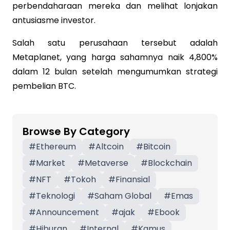
perbendaharaan mereka dan melihat lonjakan
antusiasme investor.
Salah satu perusahaan tersebut adalah
Metaplanet, yang harga sahamnya naik 4,800%
dalam 12 bulan setelah mengumumkan strategi
pembelian BTC.
Browse By Category
#
Ethereum
#
Altcoin
#
Bitcoin
#
Market
#
Metaverse
#
Blockchain
#
NFT
#
Tokoh
#
Finansial
#
Teknologi
#
Saham Global
#
Emas
#
Announcement
#
ajak
#
Ebook
#
Hiburan
#
Internal
#
Kamus