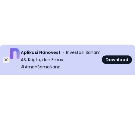
Aplikasi Nanovest
Investasi Saham
Dismiss
AS, Kripto, dan Emas
Download
#AmanSamaNano
©
2026
All rights reserved