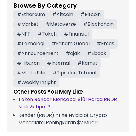
Browse By Category
#
Ethereum
#
Altcoin
#
Bitcoin
#
Market
#
Metaverse
#
Blockchain
#
NFT
#
Tokoh
#
Finansial
#
Teknologi
#
Saham Global
#
Emas
#
Announcement
#
ajak
#
Ebook
#
Hiburan
#
Internal
#
Kamus
#
Media Rilis
#
Tips dan Tutorial
#
Weekly Insight
Other Posts You May Like
Token Render Mencapai $10! Harga RNDR
Naik 2x Lipat?
Render (RNDR), “The Nvidia of Crypto”
Mengalami Peningkatan $2 Miliar!