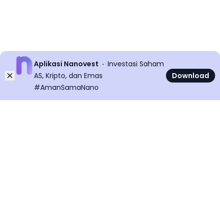
Aplikasi Nanovest
Investasi Saham
Dismiss
AS, Kripto, dan Emas
Download
#AmanSamaNano
©
2026
All rights reserved
Nanovest News v
5.9.0