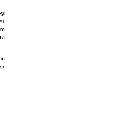
gi
I.
am
ta
an
ar