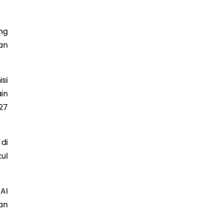
ng
an
si
in
27
di
ul
AI
an