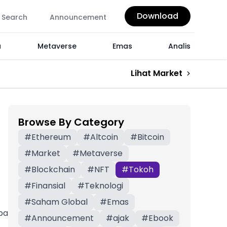
Download
Search
Announcement
a
Metaverse
Emas
Analis
Lihat Market
Browse By Category
#
Ethereum
#
Altcoin
#
Bitcoin
#
Market
#
Metaverse
#
Blockchain
#
NFT
#
Tokoh
#
Finansial
#
Teknologi
#
Saham Global
#
Emas
pa
#
Announcement
#
ajak
#
Ebook