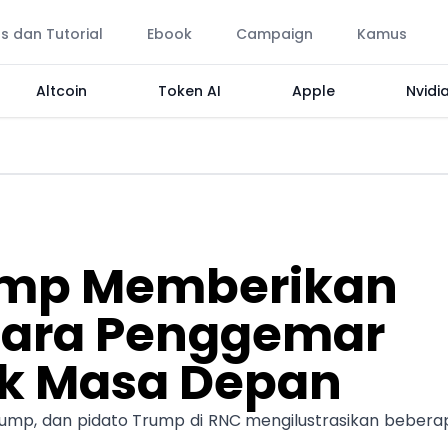
ps dan Tutorial
Ebook
Campaign
Kamus
Altcoin
Token AI
Apple
Nvidi
ump Memberikan
Para Penggemar
uk Masa Depan
Trump, dan pidato Trump di RNC mengilustrasikan bebera