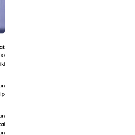
at
90
ki
an
ip
an
ai
an