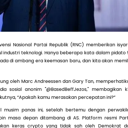
ensi Nasional Partai Republik (RNC) memberikan isyar
 industri teknologi. Hanya beberapa kata dalam pidato 
rada di ambang era keemasan baru, dan kita akan memili
ukung oleh Marc Andreessen dan Gary Tan, memperhatik
edia sosial anonim "@BasedBeffJezos," membagikan kl
kutnya, “Apakah kamu merasakan percepatan ini?”
wal musim panas ini, setelah bertemu dengan perwakil
coin masa depan ditambang di AS. Platform resmi Part
akan keras crypto yang tidak sah oleh Demokrat d