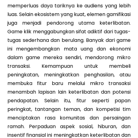
memperluas daya tariknya ke audiens yang lebih
luas. Selain ekosistem yang kuat, elemen gamifikasi
juga menjadi pendorong utama keterlibatan.
Game klik menggabungkan sifat adiktif dari tugas-
tugas sederhana dan berulang. Banyak dari game
ini mengembangkan mata uang dan ekonomi
dalam game mereka sendiri, mendorong mikro
transaksi. Kemampuan untuk membeli
peningkatan, meningkatkan penghasilan, atau
membuka fitur baru melalui mikro transaksi
menambah lapisan lain keterlibatan dan potensi
pendapatan. Selain itu, fitur seperti papan
peringkat, tantangan teman, dan kompetisi tim
menciptakan rasa komunitas dan persaingan
ramah. Perpaduan aspek sosial, hiburan, dan
insentif finansial ini meningkatkan keterlibatan dan