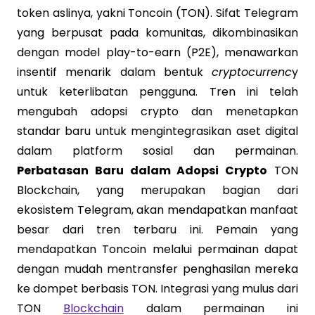
token aslinya, yakni Toncoin (TON). Sifat Telegram
yang berpusat pada komunitas, dikombinasikan
dengan model play-to-earn (P2E), menawarkan
insentif menarik dalam bentuk
cryptocurrenc
y
untuk keterlibatan pengguna. Tren ini telah
mengubah adopsi crypto dan menetapkan
standar baru untuk mengintegrasikan aset digital
dalam platform sosial dan permainan.
Perbatasan Baru dalam Adopsi Crypto
TON
Blockchain, yang merupakan bagian dari
ekosistem Telegram, akan mendapatkan manfaat
besar dari tren terbaru ini. Pemain yang
mendapatkan Toncoin melalui permainan dapat
dengan mudah mentransfer penghasilan mereka
ke dompet berbasis TON. Integrasi yang mulus dari
TON
Blockchain
dalam permainan ini