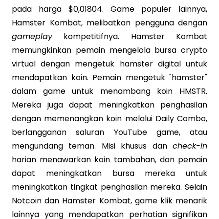
pada harga $0,01804. Game populer lainnya,
Hamster Kombat, melibatkan pengguna dengan
gameplay
kompetitifnya. Hamster Kombat
memungkinkan pemain mengelola bursa crypto
virtual dengan mengetuk hamster digital untuk
mendapatkan koin. Pemain mengetuk "hamster"
dalam game untuk menambang koin HMSTR.
Mereka juga dapat meningkatkan penghasilan
dengan memenangkan koin melalui Daily Combo,
berlangganan saluran YouTube game, atau
mengundang teman. Misi khusus dan
check-in
harian menawarkan koin tambahan, dan pemain
dapat meningkatkan bursa mereka untuk
meningkatkan tingkat penghasilan mereka. Selain
Notcoin dan Hamster Kombat, game klik menarik
lainnya yang mendapatkan perhatian signifikan